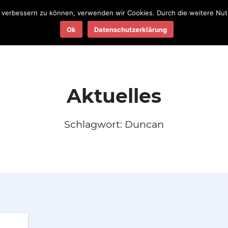
nd verbessern zu können, verwenden wir Cookies. Durch die weitere N
Teams
Termine
Ergebnisse
Ok
Datenschutzerklärung
2025
2025
Aktuelles
Schlagwort:
Duncan