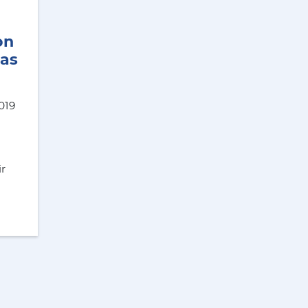
on
 as
019
ir