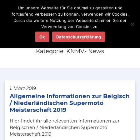
Um unsere Webseite für Sie optimal zu gestalten und
fortlaufend verbessern zu können, verwenden wir Cookies.
Durch die weitere Nutzung der Webseite stimmen Sie der
Verwendung von Cookies zu.
Aktuelles
Ok
Datenschutzerklärung
Kategorie:
KNMV- News
1. März 2019
Allgemeine Informationen zur Belgisch
/ Niederländischen Supermoto
Meisterschaft 2019
Hier findet ihr alle relevanten Informationen zur
Belgischen / Niederländischen Supermoto
Meisterschaft 2019