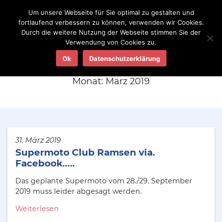
Um unsere Webseite für Sie optimal zu gestalten und
fortlaufend verbessern zu können, verwenden wir Cookies.
Durch die weitere Nutzung der Webseite stimmen Sie der
Verwendung von Cookies zu.
Aktuelles
Ok
Datenschutzerklärung
Monat:
März 2019
31. März 2019
Supermoto Club Ramsen via.
Facebook…..
Das geplante Supermoto vom 28./29. September
2019 muss leider abgesagt werden.
Weiterlesen