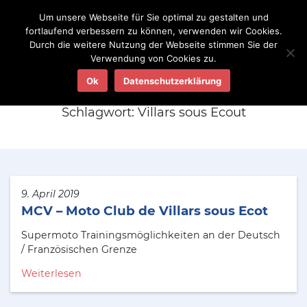
Um unsere Webseite für Sie optimal zu gestalten und
fortlaufend verbessern zu können, verwenden wir Cookies.
Durch die weitere Nutzung der Webseite stimmen Sie der
Verwendung von Cookies zu.
Aktuelles
Ok
Datenschutzerklärung
Schlagwort:
Villars sous Ecout
9. April 2019
MCV – Moto Club de Villars sous Ecot
Supermoto Trainingsmöglichkeiten an der Deutsch
/ Französischen Grenze
Weiterlesen