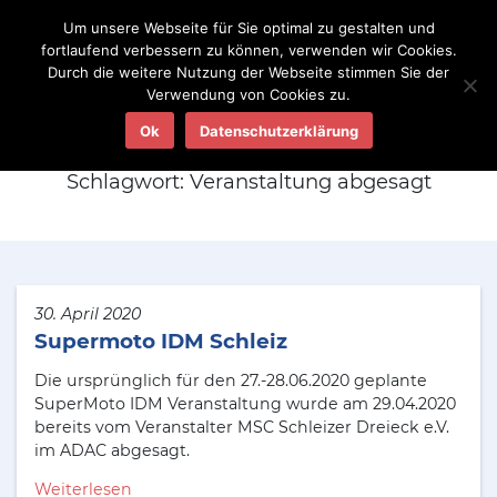
Um unsere Webseite für Sie optimal zu gestalten und
fortlaufend verbessern zu können, verwenden wir Cookies.
Durch die weitere Nutzung der Webseite stimmen Sie der
Verwendung von Cookies zu.
Aktuelles
Ok
Datenschutzerklärung
Schlagwort:
Veranstaltung abgesagt
30. April 2020
Supermoto IDM Schleiz
Die ursprünglich für den 27.-28.06.2020 geplante
SuperMoto IDM Veranstaltung wurde am 29.04.2020
bereits vom Veranstalter MSC Schleizer Dreieck e.V.
im ADAC abgesagt.
Weiterlesen