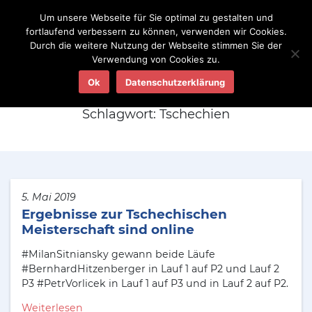
Um unsere Webseite für Sie optimal zu gestalten und
fortlaufend verbessern zu können, verwenden wir Cookies.
Durch die weitere Nutzung der Webseite stimmen Sie der
Verwendung von Cookies zu.
Aktuelles
Ok
Datenschutzerklärung
Schlagwort:
Tschechien
5. Mai 2019
Ergebnisse zur Tschechischen
Meisterschaft sind online
#MilanSitniansky gewann beide Läufe
#BernhardHitzenberger in Lauf 1 auf P2 und Lauf 2
P3 #PetrVorlicek in Lauf 1 auf P3 und in Lauf 2 auf P2.
Weiterlesen