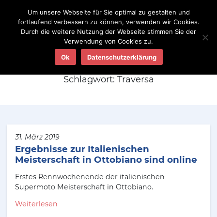
Um unsere Webseite für Sie optimal zu gestalten und
fortlaufend verbessern zu können, verwenden wir Cookies.
Durch die weitere Nutzung der Webseite stimmen Sie der
Verwendung von Cookies zu.
Aktuelles
Ok
Datenschutzerklärung
Schlagwort:
Traversa
31. März 2019
Ergebnisse zur Italienischen
Meisterschaft in Ottobiano sind online
Erstes Rennwochenende der italienischen
Supermoto Meisterschaft in Ottobiano.
Weiterlesen