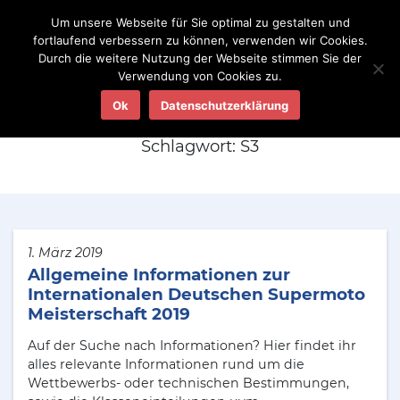
Um unsere Webseite für Sie optimal zu gestalten und
fortlaufend verbessern zu können, verwenden wir Cookies.
Durch die weitere Nutzung der Webseite stimmen Sie der
Verwendung von Cookies zu.
Aktuelles
Ok
Datenschutzerklärung
Schlagwort:
S3
1. März 2019
Allgemeine Informationen zur
Internationalen Deutschen Supermoto
Meisterschaft 2019
Auf der Suche nach Informationen? Hier findet ihr
alles relevante Informationen rund um die
Wettbewerbs- oder technischen Bestimmungen,