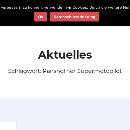
nd verbessern zu können, verwenden wir Cookies. Durch die weitere N
Teams
Termine
Ergebnisse
Ok
Datenschutzerklärung
2025
2025
Aktuelles
Schlagwort:
Ranshofner Supermotopilot