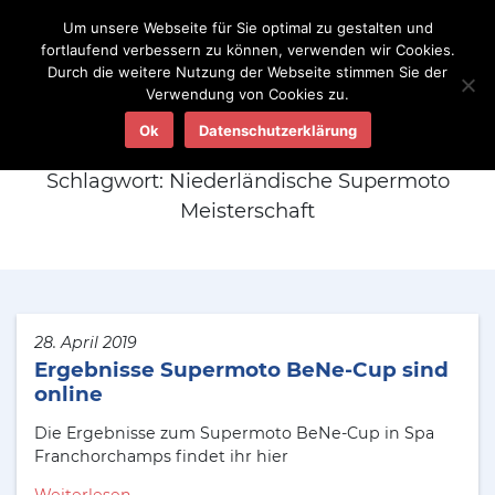
Um unsere Webseite für Sie optimal zu gestalten und
fortlaufend verbessern zu können, verwenden wir Cookies.
Durch die weitere Nutzung der Webseite stimmen Sie der
Verwendung von Cookies zu.
Aktuelles
Ok
Datenschutzerklärung
Schlagwort:
Niederländische Supermoto
Meisterschaft
28. April 2019
Ergebnisse Supermoto BeNe-Cup sind
online
Die Ergebnisse zum Supermoto BeNe-Cup in Spa
Franchorchamps findet ihr hier