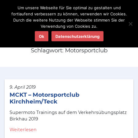
Um unsere Webseite für Sie optimal zu gestalten und
fortlaufend verbessern zu können, verwenden wir Cookies.
Durch die weitere Nutzung der Webseite stimmen Sie der
Verwendung von Cookies zu.
Aktuelles
Ok
Datenschutzerklärung
Schlagwort:
Motorsportclub
9. April 2019
MCKT – Motorsportclub
Kirchheim/Teck
Supermoto Trainings auf dem Verkehrsübungsplatz
Birkhau 2019
Weiterlesen