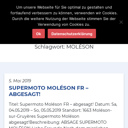
Um unsere Webseite für Sie optimal zu gestalten und
fortlaufend verbessern zu können, verwenden wir Cookies.
Durch die weitere Nutzung der Webseite stimmen Sie der
Verwendung von Cookies zu.
Aktuelles
Ok
Datenschutzerklärung
Schlagwort:
MOLÉSON
5. Mai 2019
SUPERMOTO MOLÉSON FR –
ABGESAGT!
Titel: Supermoto Moléson FR – abgesagt! Datum: Sa,
04.05.2019 – So, 05.05.2019 Standort: 1663 Moléson-
sur-Gruyères Supermoto Moléson
abgesagt!Beschreibung: ABSAGE SUPERMOTO