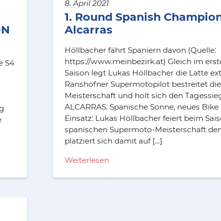
8. April 2021
1. Round Spanish Champion
ON
Alcarras
Höllbacher fährt Spaniern davon (Quelle:
https://www.meinbezirk.at) Gleich im ers
e S4
Saison legt Lukas Höllbacher die Latte e
Ranshofner Supermotopilot bestreitet di
Meisterschaft und holt sich den Tagess
ALCARRAS. Spanische Sonne, neues Bike 
ng
Einsatz: Lukas Höllbacher feiert beim Sai
e
spanischen Supermoto-Meisterschaft de
platziert sich damit auf […]
Weiterlesen