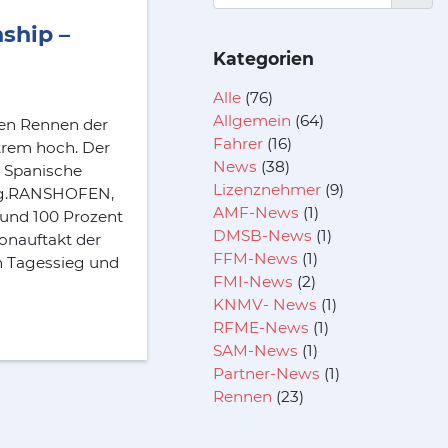
ship –
Kategorien
Alle
(76)
Allgemein
(64)
ten Rennen der
Fahrer
(16)
xtrem hoch. Der
News
(38)
e Spanische
Lizenznehmer
(9)
ieg.RANSHOFEN,
AMF-News
(1)
und 100 Prozent
DMSB-News
(1)
sonauftakt der
FFM-News
(1)
n Tagessieg und
FMI-News
(2)
KNMV- News
(1)
RFME-News
(1)
SAM-News
(1)
Partner-News
(1)
Rennen
(23)