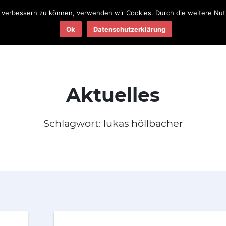
nd verbessern zu können, verwenden wir Cookies. Durch die weitere N
Teams
Termine
Ergebnisse
Ok
Datenschutzerklärung
2025
2025
Aktuelles
Schlagwort:
lukas höllbacher