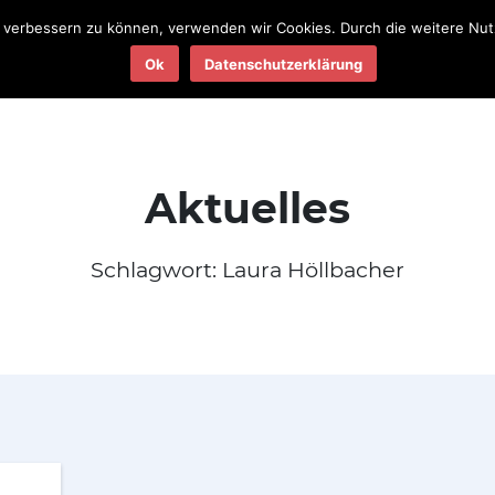
nd verbessern zu können, verwenden wir Cookies. Durch die weitere N
Teams
Termine
Ergebnisse
Ok
Datenschutzerklärung
2025
2025
Aktuelles
Schlagwort:
Laura Höllbacher