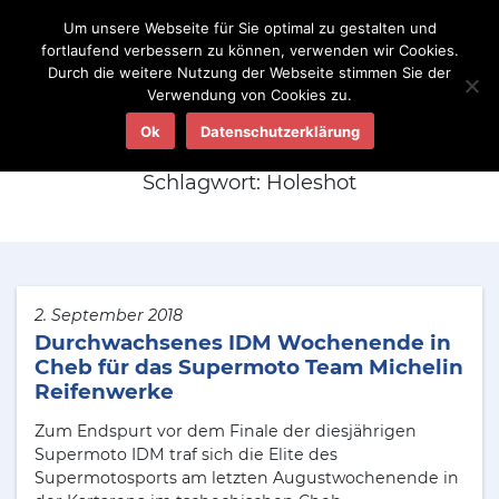
Um unsere Webseite für Sie optimal zu gestalten und
fortlaufend verbessern zu können, verwenden wir Cookies.
Durch die weitere Nutzung der Webseite stimmen Sie der
Verwendung von Cookies zu.
Aktuelles
Ok
Datenschutzerklärung
Schlagwort:
Holeshot
2. September 2018
Durchwachsenes IDM Wochenende in
Cheb für das Supermoto Team Michelin
Reifenwerke
Zum Endspurt vor dem Finale der diesjährigen
Supermoto IDM traf sich die Elite des
Supermotosports am letzten Augustwochenende in