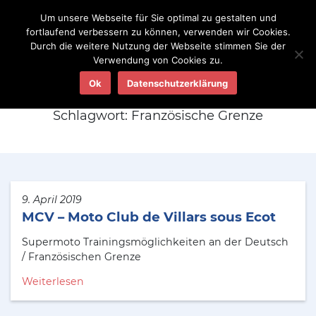
Um unsere Webseite für Sie optimal zu gestalten und
fortlaufend verbessern zu können, verwenden wir Cookies.
Durch die weitere Nutzung der Webseite stimmen Sie der
Verwendung von Cookies zu.
Aktuelles
Ok
Datenschutzerklärung
Schlagwort:
Französische Grenze
9. April 2019
MCV – Moto Club de Villars sous Ecot
Supermoto Trainingsmöglichkeiten an der Deutsch
/ Französischen Grenze
Weiterlesen