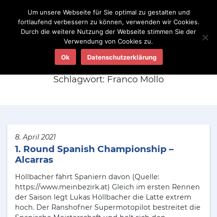
Um unsere Webseite für Sie optimal zu gestalten und
fortlaufend verbessern zu können, verwenden wir Cookies.
Durch die weitere Nutzung der Webseite stimmen Sie der
Verwendung von Cookies zu.
Aktuelles
Ok
Datenschutzerklärung
Schlagwort:
Franco Mollo
8. April 2021
1. Round Spanish Championship –
Alcarras
Höllbacher fährt Spaniern davon (Quelle:
https://www.meinbezirk.at) Gleich im ersten Rennen
der Saison legt Lukas Höllbacher die Latte extrem
hoch. Der Ranshofner Supermotopilot bestreitet die