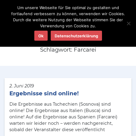
Um unsere Webseite für Sie optimal zu gestalten und
fortlaufend verbessern zu können, verwenden wir Cookies.
Durch die weitere Nutzung der Webseite stimmen Sie der
Verwendung von Cookies zu.
Aktuelles
Ok
Datenschutzerklärung
Schlagwort:
Farcarei
2. Juni 2019
Ergebnisse sind online!
Die Ergebnisse aus Tschechien (Sosnova) sind
online! Die Ergebnisse aus Italien (Busca) sind
online! Auf die Ergebnisse aus Spanien (Farcarei)
warten wir leider noch – werden nachgereicht,
sobald der Veranstalter diese veröffentlicht