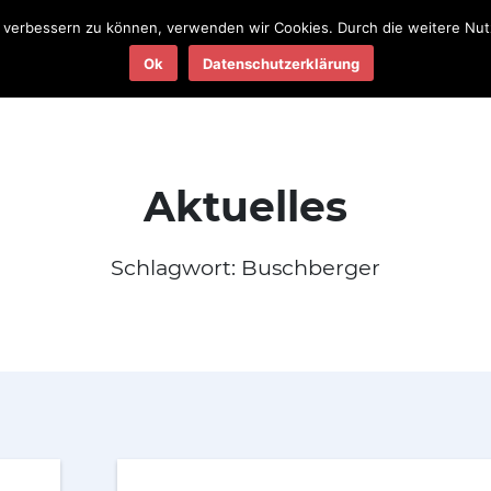
nd verbessern zu können, verwenden wir Cookies. Durch die weitere N
Teams
Termine
Ergebnisse
Ok
Datenschutzerklärung
2025
2025
Aktuelles
Schlagwort:
Buschberger