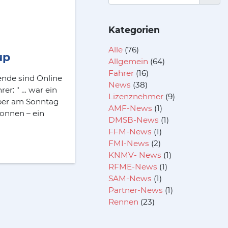
Kategorien
Alle
(76)
up
Allgemein
(64)
Fahrer
(16)
nde sind Online
News
(38)
er: " … war ein
Lizenznehmer
(9)
ber am Sonntag
AMF-News
(1)
onnen – ein
DMSB-News
(1)
FFM-News
(1)
FMI-News
(2)
KNMV- News
(1)
RFME-News
(1)
SAM-News
(1)
Partner-News
(1)
Rennen
(23)