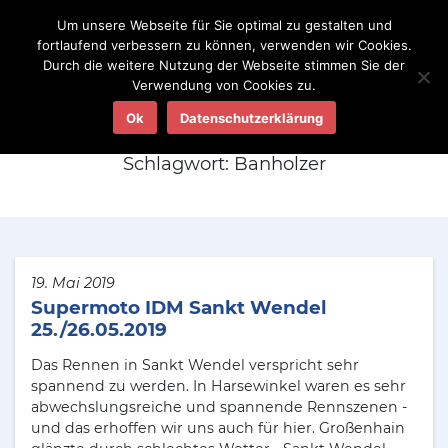
Um unsere Webseite für Sie optimal zu gestalten und
fortlaufend verbessern zu können, verwenden wir Cookies.
Durch die weitere Nutzung der Webseite stimmen Sie der
Verwendung von Cookies zu.
Aktuelles
Ok
Datenschutzerklärung
Schlagwort:
Banholzer
19. Mai 2019
Supermoto IDM Sankt Wendel
25./26.05.2019
Das Rennen in Sankt Wendel verspricht sehr
spannend zu werden. In Harsewinkel waren es sehr
abwechslungsreiche und spannende Rennszenen -
und das erhoffen wir uns auch für hier. Großenhain