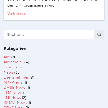
Prädikatsfreie SuperMoto Veranstaltung (außerhalb
der IDM) organisieren wird.
Weiterlesen
Kategorien
Alle
(76)
Allgemein
(64)
Fahrer
(16)
News
(38)
Lizenznehmer
(9)
AMF-News
(1)
DMSB-News
(1)
FFM-News
(1)
FMI-News
(2)
KNMV- News
(1)
RFME-News
(1)