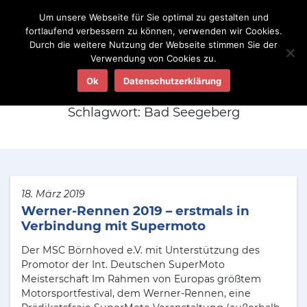
Um unsere Webseite für Sie optimal zu gestalten und
fortlaufend verbessern zu können, verwenden wir Cookies.
Durch die weitere Nutzung der Webseite stimmen Sie der
Verwendung von Cookies zu.
Aktuelles
Ok
Datenschutzerklärung
Schlagwort:
Bad Seegeberg
18. März 2019
Werner-Rennen 2019 – erstmals in
Verbindung mit Supermoto
Der MSC Börnhoved e.V. mit Unterstützung des
Promotor der Int. Deutschen SuperMoto
Meisterschaft Im Rahmen von Europas größtem
Motorsportfestival, dem Werner-Rennen, eine