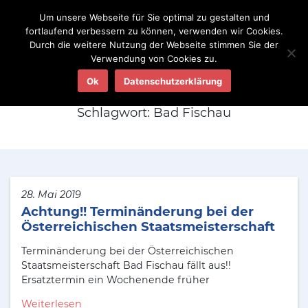
Um unsere Webseite für Sie optimal zu gestalten und
fortlaufend verbessern zu können, verwenden wir Cookies.
Durch die weitere Nutzung der Webseite stimmen Sie der
Verwendung von Cookies zu.
Aktuelles
Ok
Datenschutzerklärung
Schlagwort:
Bad Fischau
28. Mai 2019
Achtung!! Terminänderung bei der
Österreichischen Staatsmeisterschaft
Terminänderung bei der Österreichischen
Staatsmeisterschaft Bad Fischau fällt aus!!
Ersatztermin ein Wochenende früher
Weiterlesen