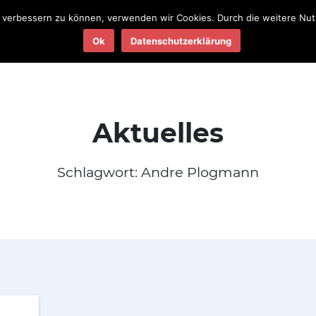
nd verbessern zu können, verwenden wir Cookies. Durch die weitere N
Teams
Termine
Ergebnisse
Ok
Datenschutzerklärung
2025
2025
Aktuelles
Schlagwort:
Andre Plogmann