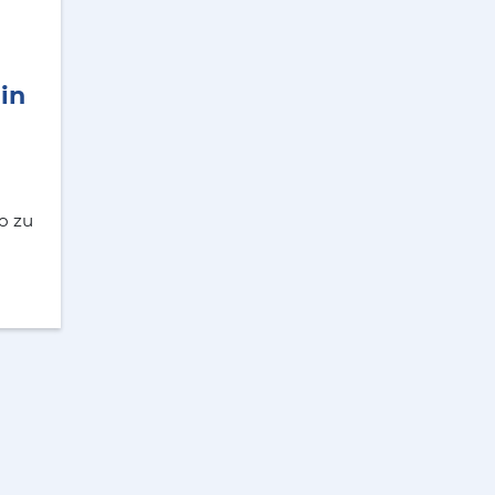
in
o zu