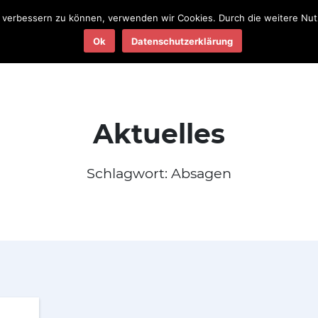
nd verbessern zu können, verwenden wir Cookies. Durch die weitere N
Teams
Termine
Ergebnisse
Ok
Datenschutzerklärung
2025
2025
Aktuelles
Schlagwort:
Absagen