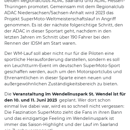
beiden Regionalclubs ADAC Saarland und ADAC Hessen-
Thüringen promotet. Gemeinsam mit dem Regionalclub
ADAC Niedersachsen/Sachsen-Anhalt wird 2023 das
Projekt SuperMoto-Weltmeisterschaftslauf in Angriff
genommen. Es ist der nächste folgerichtige Schritt, den
der ADAC in dieser Sportart geht, nachdem in den
letzten Jahren im Schnitt über 190 Fahrer bei den
Rennen der IDSM am Start waren.
Der WM-Lauf soll aber nicht nur für die Piloten eine
sportliche Herausforderung darstellen, sondern es soll
ein Leuchtturm-Event im deutschen SuperMoto-Sport
geschaffen werden, auch um den Motorsportclubs und
Ehrenamtlichen in dieser Sparte einen neuen und
außergewöhnlichen Zuständigkeitsbereich zu bieten.
Die
Veranstaltung im Wendelinuspark St. Wendel ist für
den 10. und 11. Juni 2023
geplant. Wer dort schon
einmal live dabei war, wird es so schnell nicht vergessen:
Die Faszination SuperMoto zieht die Fans in ihren Bann
und das einzigartige Feeling im Wendelinuspark ist
immer das Saison-Highlight und der Lauf im Saarland