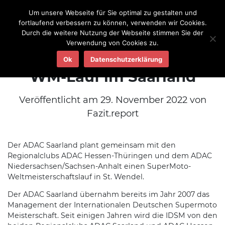
Um unsere Webseite für Sie optimal zu gestalten und
fortlaufend verbessern zu können, verwenden wir Cookies.
Durch die weitere Nutzung der Webseite stimmen Sie der
Verwendung von Cookies zu.
Große Pläne für SuperMoto
Ok
Datenschutzerklärung
WM-Lauf im Saarland
Veröffentlicht am 29. November 2022 von
Fazit.report
Der ADAC Saarland plant gemeinsam mit den
Regionalclubs ADAC Hessen-Thüringen und dem ADAC
Niedersachsen/Sachsen-Anhalt einen SuperMoto-
Weltmeisterschaftslauf in St. Wendel.
Der ADAC Saarland übernahm bereits im Jahr 2007 das
Management der Internationalen Deutschen Supermoto
Meisterschaft. Seit einigen Jahren wird die IDSM von den