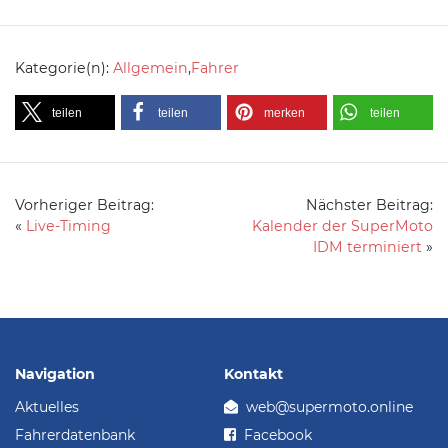
Kategorie(n):
Allgemein
,
Fahrer
teilen
teilen
merken
teilen
Vorheriger Beitrag:
Nächster Beitrag:
«
Live-Timing
Kalender der SuperMoto
IDM terminiert
»
Navigation
Kontakt
Aktuelles
web@supermoto.online
Fahrerdatenbank
Facebook