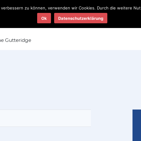
nd verbessern zu können, verwenden wir Cookies. Durch die weitere N
Teams
Termine
Ergebnisse
Ok
Datenschutzerklärung
2025
2025
ne Gutteridge