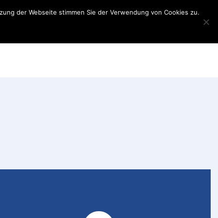
utzung der Webseite stimmen Sie der Verwendung von Cookies zu.
Teilnehmerinformationen
Partner
My
Account