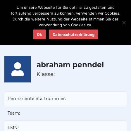
Um unsere Webseite für Sie optimal zu gestalten und
fortlaufend verbessern zu können, verwenden wir Cookies.
Durch die weitere Nutzung der Webseite stimmen Sie der
Verwendung von Cookies zu.
Sie sind hier:
SUPERMOTO
Fahrerdatenbank
Ok
Datenschutzerklärung
abraham penndel
abraham penndel
Klasse:
Permanente Startnummer:
Team:
FMN: