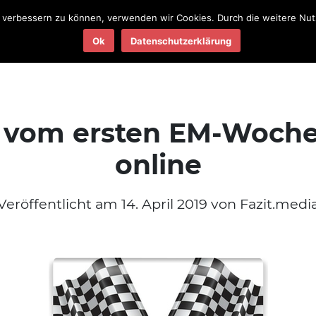
nd verbessern zu können, verwenden wir Cookies. Durch die weitere N
Teams
Termine
Ergebnisse
Ok
Datenschutzerklärung
2025
2025
 vom ersten EM-Woch
online
Veröffentlicht am 14. April 2019 von Fazit.medi