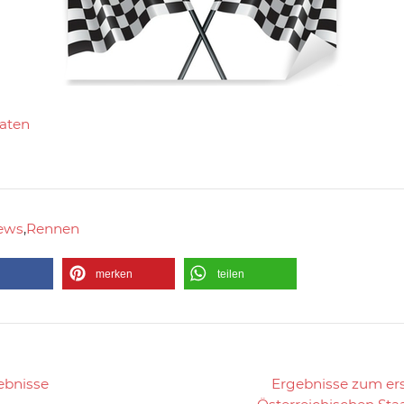
taten
ews
,
Rennen
n
merken
teilen
ebnisse
Ergebnisse zum e