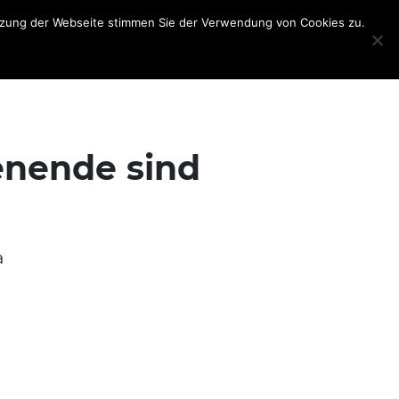
utzung der Webseite stimmen Sie der Verwendung von Cookies zu.
Teilnehmerinformationen
Partner
My
Account
enende sind
a