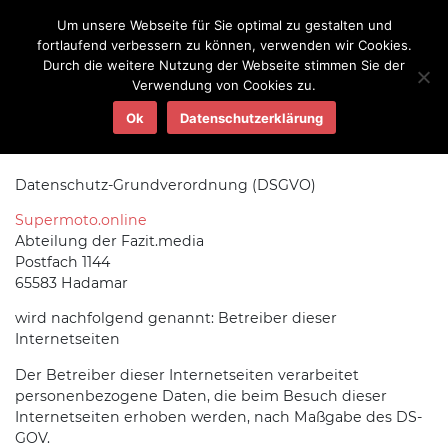
Um unsere Webseite für Sie optimal zu gestalten und
fortlaufend verbessern zu können, verwenden wir Cookies.
Durch die weitere Nutzung der Webseite stimmen Sie der
Verwendung von Cookies zu.
Datenschutzerklärung
Ok
Datenschutzerklärung
Datenschutz-Grundverordnung (DSGVO)
Supermoto.online
Abteilung der Fazit.media
Postfach 1144
65583 Hadamar
wird nachfolgend genannt: Betreiber dieser
Internetseiten
Der Betreiber dieser Internetseiten verarbeitet
personenbezogene Daten, die beim Besuch dieser
Internetseiten erhoben werden, nach Maßgabe des DS-
GOV.